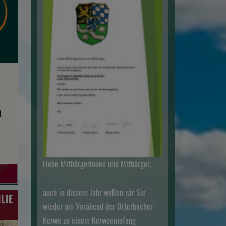
t
Liebe Mitbürgerinnen und Mitbürger,
auch in diesem Jahr wollen wir Sie
LIE
wieder am Vorabend der Otterbacher
Kerwe zu einem Kerweempfang