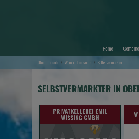
Home
Gemein
Zum Hauptinhalt springen
Sie sind hier:
Oberotterbach
Wein u. Tourismus
Selbstvermarkter
SELBSTVERMARKTER IN OB
PRIVATKELLEREI EMIL
W
WISSING GMBH