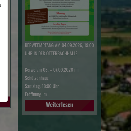
u
KERWEEMPFANG AM 04.09.2026, 19:00
UHR IN DER OTTERBACHHALLE
Kerwe am 05. – 07.09.2026 im
inem…
Schützenhaus
Samstag, 18:00 Uhr
Eröffnung im…
Weiterlesen