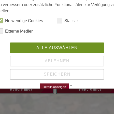
u verbessern oder zusätzliche Funktionalitäten zur Verfügung z
tellen.
Notwendige Cookies
Statistik
Externe Medien
Liebe Weinfreunde,
ALLE AUSWÄHLEN
steht für die
Beck to the Roots
Premiumlinie des Weingut´s.
ktangebot:
ABLEHNEN
Thomas Beck bewirtschaftet mit se
aus eigener Imkerei
SPEICHERN
Details anzeigen
Weitere Infos
Weitere Infos
Impressum | Datenschutz