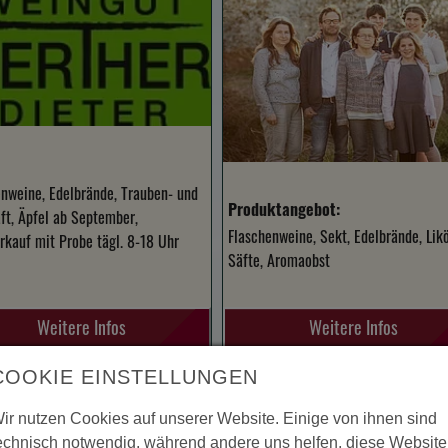
nweine, Edelbrände, Trauben- und
Produktangebot:
ft, Äpfel ab September,
Flaschenweine, Sekt, Edelbrände, Likö
kauf mit Probe tägl. 8-18 Uhr
Säfte, Aromaobst
Weitere Infos
Weitere Infos
COOKIE EINSTELLUNGEN
WEINGUT HEINZ & THOM
KEREI GÜNTER BRENDEL
BECK
ir nutzen Cookies auf unserer Website. Einige von ihnen sind
echnisch notwendig, während andere uns helfen, diese Website