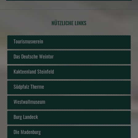
NÜTZLICHE LINKS
Tourismusverein
Das Deutsche Weintor
Kakteenland Steinfeld
Südpfalz Therme
Westwallmuseum
Burg Landeck
Die Madenburg