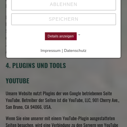
Die Rechtmäßigkeit der bis zum Widerruf erfolgten
ABLEHNEN
Datenverarbeitungsvorgänge bleibt vom Widerruf unberührt.
Die von Ihnen im Kontaktformular eingegebenen Daten verbleiben
SPEICHERN
bei uns, bis Sie uns zur Löschung auffordern, Ihre Einwilligung zur
Speicherung widerrufen oder der Zweck für die Datenspeicherung
Details anzeigen
entfällt (z.B. nach abgeschlossener Bearbeitung Ihrer Anfrage).
Zwingende gesetzliche Bestimmungen – insbesondere
Impressum | Datenschutz
Aufbewahrungsfristen – bleiben unberührt.
4. PLUGINS UND TOOLS
YOUTUBE
Unsere Website nutzt Plugins der von Google betriebenen Seite
YouTube. Betreiber der Seiten ist die YouTube, LLC, 901 Cherry Ave.,
San Bruno, CA 94066, USA.
Wenn Sie eine unserer mit einem YouTube-Plugin ausgestatteten
Seiten besuchen, wird eine Verbindung zu den Servern von YouTube