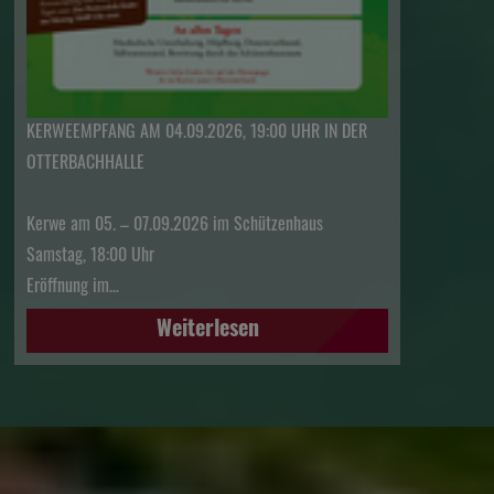
KERWEEMPFANG AM 04.09.2026, 19:00 UHR IN DER
OTTERBACHHALLE
Kerwe am 05. – 07.09.2026 im Schützenhaus
Samstag, 18:00 Uhr
Eröffnung im…
Weiterlesen