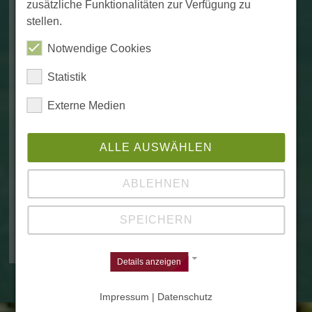
zusätzliche Funktionalitäten zur Verfügung zu
stellen.
Notwendige Cookies
Statistik
Externe Medien
KERWEEMPFANG AM 04.09.2026, 19:00 UHR IN DER
OTTERBACHHALLE
ALLE AUSWÄHLEN
Kerwe am 05. – 07.09.2026 im Schützenhaus
ABLEHNEN
Samstag, 18:00 Uhr
Eröffnung im…
SPEICHERN
Weiterlesen
Details anzeigen
Impressum | Datenschutz