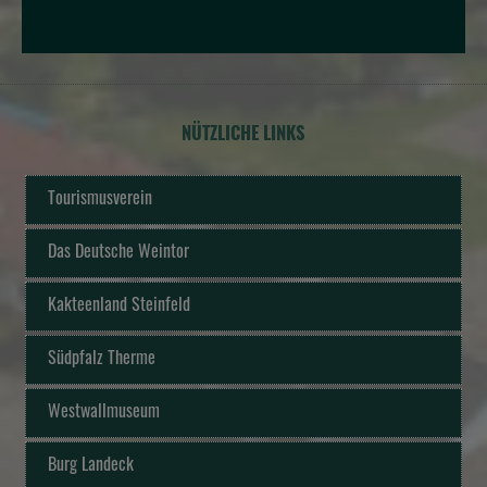
NÜTZLICHE LINKS
Tourismusverein
Das Deutsche Weintor
Kakteenland Steinfeld
Südpfalz Therme
Westwallmuseum
Burg Landeck