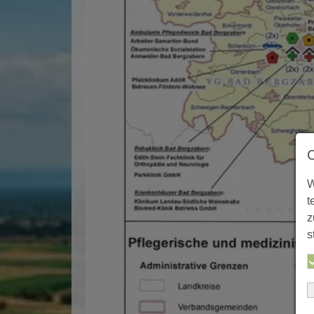
W
t
z
s