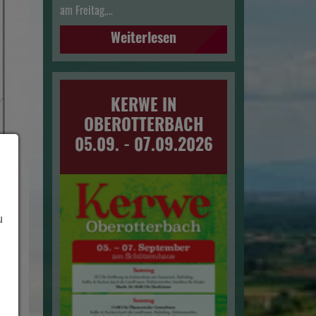
am Freitag,…
Weiterlesen
KERWE IN
OBEROTTERBACH
05.09. - 07.09.2026
u