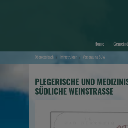
Home
Gemein
Zum Hauptinhalt springen
Sie sind hier:
Oberotterbach
Infrastruktur
Versorgung SÜW
PLEGERISCHE UND MEDIZIN
SÜDLICHE WEINSTRASSE