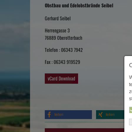
Obstbau und Edelobstbrände Seibel
Gerhard Seibel
Herrengasse 3
76889
Oberotterbach
Telefon :
06343 7942
Fax :
06343 919529
vCard Download
W
t
z
s
teilen
teilen