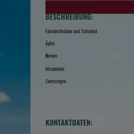
BESCHREIBUNG:
Edelobstbrände und Tafelobst
Äpfel
irnen
B
Mirabellen
Zwetschgen
KONTAKTDATEN: