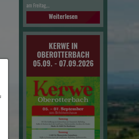
am Freitag,…
Weiterlesen
KERWE IN
OBEROTTERBACH
05.09. - 07.09.2026
u