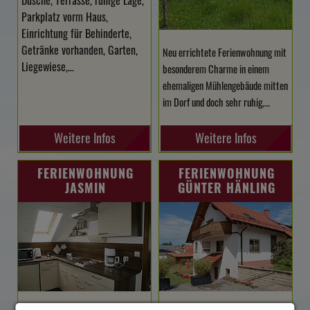
Parkplatz vorm Haus,
Einrichtung für Behinderte,
Getränke vorhanden, Garten,
Neu errichtete Ferienwohnung mit
Liegewiese,…
besonderem Charme in einem
ehemaligen Mühlengebäude mitten
im Dorf und doch sehr ruhig,…
Weitere Infos
Weitere Infos
FERIENWOHNUNG
FERIENWOHNUNG
JASMIN
GÜNTER HÄNLING