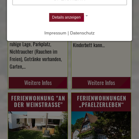
Fernseher, Radio, komplett
Details anzeigen
eingerichtete Küche,
Geschirrspühlmaschine,
Impressum | Datenschutz
Dusche, Fernseher,Radio,
Kaffeemaschine incl. Kaffee,
ruhige Lage, Parkplatz,
Kinderbett kann…
Nichtraucher (Rauchen im
Freien), Getränke vorhanden,
Garten,…
Weitere Infos
Weitere Infos
FERIENWOHNUNG "AN
FERIENWOHNUNGEN
DER WEINSTRASSE"
„PFAELZERLEBEN“