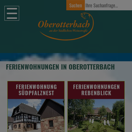
Zum Hauptinhalt springen
FERIENWOHNUNGEN IN OBEROTTERBACH
FERIENWOHNUNG
FERIENWOHNUNGEN
SÜDPFALZNEST
REBENBLICK