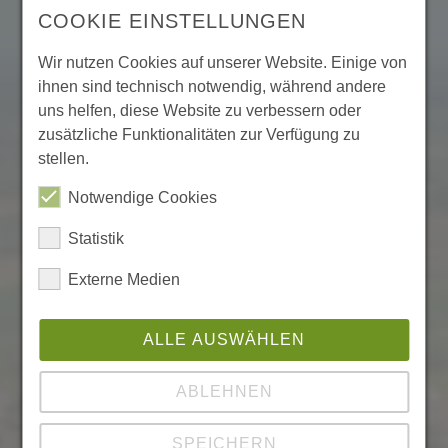
Kategorie:
*** Sterne
Dusche, Fernseher, Radio,
COOKIE EINSTELLUNGEN
, Fernseher, Radio,
Terrasse
ruhige Lage, Parkplatz, WLAN,
ruhige Lage, Nichtraucher
Wir nutzen Cookies auf unserer Website. Einige von
Nichtraucher, gemütlicher
(Rauchen im Freien),
ihnen sind technisch notwendig, während andere
Freisitz
Spülmaschine,…
uns helfen, diese Website zu verbessern oder
zusätzliche Funktionalitäten zur Verfügung zu
Weitere Infos
Weitere Infos
stellen.
Notwendige Cookies
WEINHAUS UND
FERIENWOHNUNG
DESTILLERIE
HAUS DORA
Statistik
EBINGER
Externe Medien
ALLE AUSWÄHLEN
ABLEHNEN
SPEICHERN