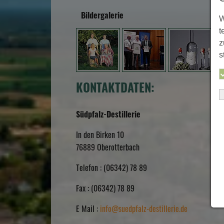
Bildergalerie
W
t
z
s
KONTAKTDATEN:
Südpfalz-Destillerie
In den Birken 10
76889
Oberotterbach
Telefon :
(06342) 78 89
Fax :
(06342) 78 89
E Mail :
info@suedpfalz-destillerie.de