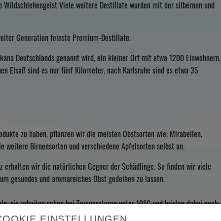
 Wildschlehengeist Viele weitere Destillate wurden mit der silbernen und
weiter Generation feinste Premium-Destillate.
skana Deutschlands genannt wird, ein kleiner Ort mit etwa 1200 Einwohnern,
nen Elsaß sind es nur fünf Kilometer, nach Karlsruhe sind es etwa 35
odukte zu haben, pflanzen wir die meisten Obstsorten wie: Mirabellen,
e weitere Birnensorten und verschiedene Apfelsorten selbst an.
erhalten wir die natürlichen Gegner der Schädlinge. So finden wir viele
n um gesundes und aromareiches Obst gedeihen zu lassen.
ln, sie arbeiten schon bei Temperaturen unter 10°C und leisten dabei noch
COOKIE EINSTELLUNGEN