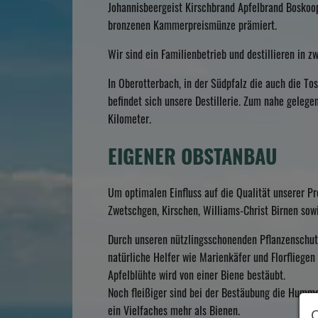
Johannisbeergeist Kirschbrand Apfelbrand Boskoop
bronzenen Kammerpreismünze prämiert.
Wir sind ein Familienbetrieb und destillieren in z
In Oberotterbach, in der Südpfalz die auch die To
befindet sich unsere Destillerie. Zum nahe gelege
Kilometer.
EIGENER OBSTANBAU
Um optimalen Einfluss auf die Qualität unserer Pr
Zwetschgen, Kirschen, Williams-Christ Birnen sowi
Durch unseren nützlingsschonenden Pflanzenschutz 
natürliche Helfer wie Marienkäfer und Florfliege
Apfelblühte wird von einer Biene bestäubt.
Noch fleißiger sind bei der Bestäubung die Humme
ein Vielfaches mehr als Bienen.