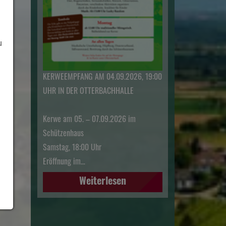
u
KERWEEMPFANG AM 04.09.2026, 19:00
UHR IN DER OTTERBACHHALLE
Kerwe am 05. – 07.09.2026 im
Schützenhaus
Samstag, 18:00 Uhr
Eröffnung im…
Weiterlesen