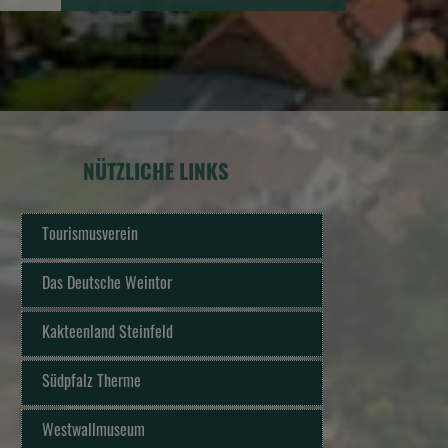
NÜTZLICHE LINKS
Tourismusverein
Das Deutsche Weintor
Kakteenland Steinfeld
Südpfalz Therme
Westwallmuseum