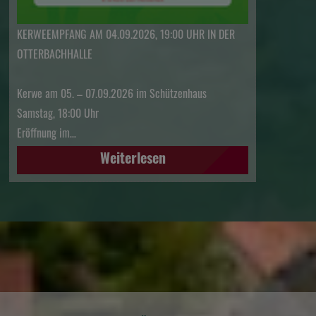
KERWEEMPFANG AM 04.09.2026, 19:00 UHR IN DER
OTTERBACHHALLE
Kerwe am 05. – 07.09.2026 im Schützenhaus
Samstag, 18:00 Uhr
Eröffnung im…
Weiterlesen