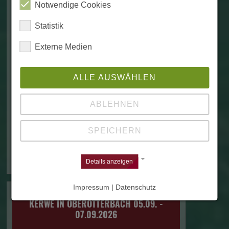
Notwendige Cookies
Statistik
Externe Medien
ALLE AUSWÄHLEN
Liebe Mitbürgerinnen und Mitbürger,
ABLEHNEN
auch in diesem Jahr wollen wir Sie wieder am Vorabend
der Otterbacher Kerwe zu einem Kerweempfang
SPEICHERN
am Freitag,…
Weiterlesen
Details anzeigen
Impressum | Datenschutz
KERWE IN OBEROTTERBACH 05.09. -
07.09.2026